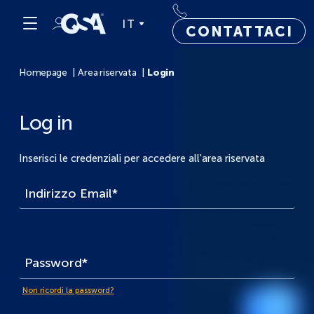
IT
CONTATTACI
Homepage
Area riservata
Login
Log in
Inserisci le credenziali per accedere all'area riservata
Indirizzo Email
Password
Non ricordi la password?