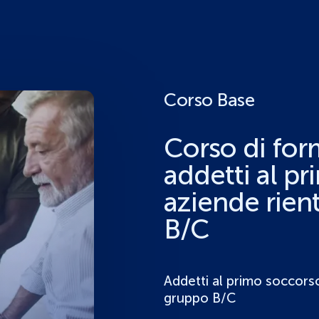
Corso Base
Corso di for
addetti al p
aziende rien
B/C
Addetti al primo soccorso
gruppo B/C