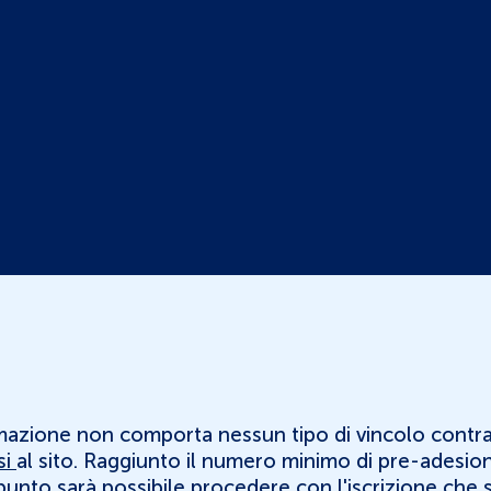
News
Contatti
mazione non comporta nessun tipo di vincolo contra
si
al sito. Raggiunto il numero minimo di pre-adesion
unto sarà possibile procedere con l'iscrizione che s